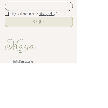
Ik ga akkoord met de 
privacy policy
*
Schrijf in
info@m-aya.be
+32 486 350 513
Lagestraat 11, 9850 Vosselare
BE0682837834