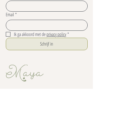
Email
*
Ik ga akkoord met de 
privacy policy
*
Schrijf in
info@m-aya.be
+32 486 350 513
Lagestraat 11, 9850 Vosselare
BE0682837834