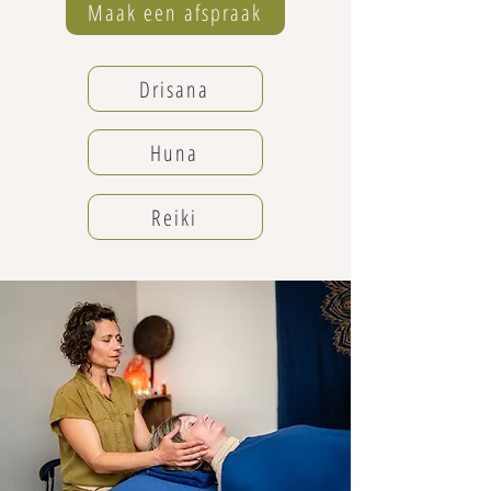
Maak een afspraak
Drisana
Huna
Reiki