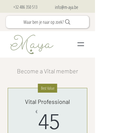
+32 486 350 513
info@m-aya.be
Waar ben je naar op zoek?
Become a Vital member
Best Value
Vital Professional
45€
€
45