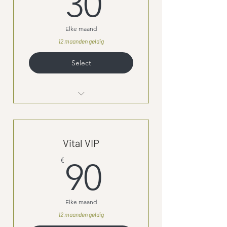
30€
30
Elke maand
12 maanden geldig
Select
I'm a Benefit
I'm a Benefit
Vital VIP
I'm a Benefit
90€
€
90
Elke maand
12 maanden geldig