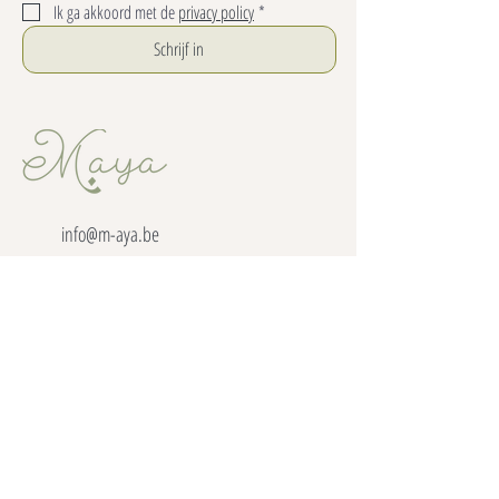
Ik ga akkoord met de 
privacy policy
*
Schrijf in
info@m-aya.be
+32 486 350 513
Lagestraat 11, 9850 Vosselare
BE0682837834