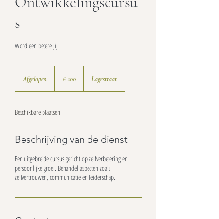
Ontwikkelingscursu
s
Word een betere jij
200
euro
Afgelopen
A
€ 200
Lagestraat
f
g
e
Beschikbare plaatsen
l
o
p
Beschrijving van de dienst
e
n
Een uitgebreide cursus gericht op zelfverbetering en
persoonlijke groei. Behandel aspecten zoals
zelfvertrouwen, communicatie en leiderschap.