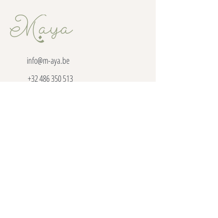
info@m-aya.be
+32 486 350 513
Lagestraat 11, 9850 Vosselare
BE0682837834
Home
Meer grip op je leven: