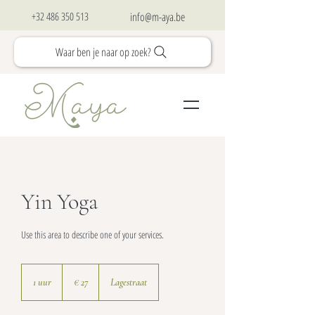
+32 486 350 513
info@m-aya.be
Waar ben je naar op zoek?
Yin Yoga
Use this area to describe one of your services.
27
euro
1 uur
1
€ 27
Lagestraat
u
u